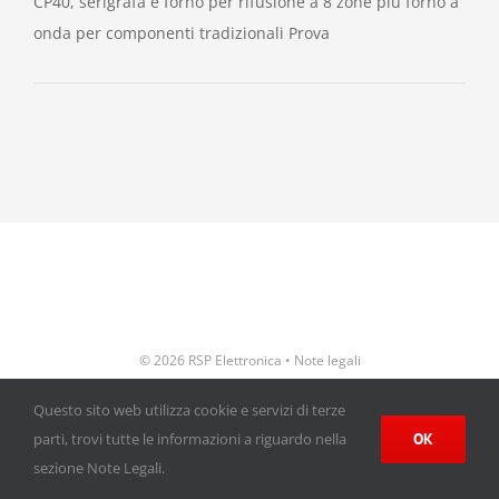
CP40, serigrafa e forno per rifusione a 8 zone più forno a
onda per componenti tradizionali Prova
©
2026 RSP Elettronica •
Note legali
Questo sito web utilizza cookie e servizi di terze
Facebook
Email
OK
parti, trovi tutte le informazioni a riguardo nella
sezione Note Legali.