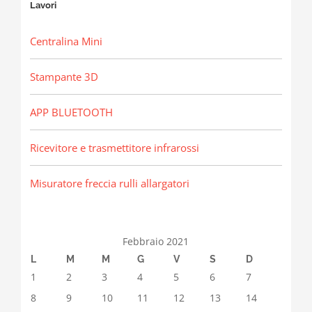
Lavori
Centralina Mini
Stampante 3D
APP BLUETOOTH
Ricevitore e trasmettitore infrarossi
Misuratore freccia rulli allargatori
Febbraio 2021
L
M
M
G
V
S
D
1
2
3
4
5
6
7
8
9
10
11
12
13
14